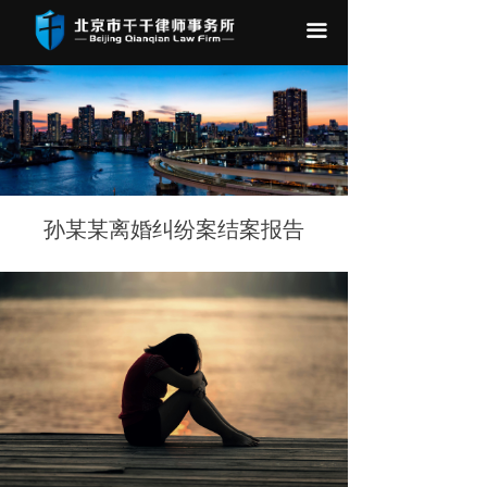
끀
孙某某离婚纠纷案结案报告