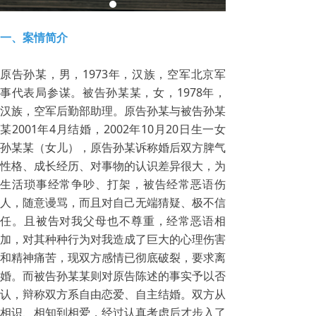
一、案情简介
原告孙某，男，1973年，汉族，空军北京军
事代表局参谋。被告孙某某，女，1978年，
汉族，空军后勤部助理。原告孙某与被告孙某
某2001年4月结婚，2002年10月20日生一女
孙某某（女儿），原告孙某诉称婚后双方脾气
性格、成长经历、对事物的认识差异很大，为
生活琐事经常争吵、打架，被告经常恶语伤
人，随意谩骂，而且对自己无端猜疑、极不信
任。且被告对我父母也不尊重，经常恶语相
加，对其种种行为对我造成了巨大的心理伤害
和精神痛苦，现双方感情已彻底破裂，要求离
婚。而被告孙某某则对原告陈述的事实予以否
认，辩称双方系自由恋爱、自主结婚。双方从
相识、相知到相爱，经过认真考虑后才步入了