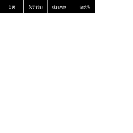
的特殊规定来保护军婚，也体现出了法律的公
首页
关于我们
经典案例
一键拨号
平原则。通过法律的手段平衡权利义务关系，
可以在一定程度上保障军人权利的行使，减轻
军人的后顾之忧，稳定军心，巩固国防。
本案中当事双方均是现役军人，这与我国婚姻
法中对于军婚的特殊保护不尽相同。我国婚姻
法及相关法律法规中所侧重保护的是，夫妻双
方中一方是军人的婚姻权益不受侵犯，而对于
双方均是军人的情况则并未过多涉及。保护军
婚一直是我国自始至终贯穿在整个立法精神中
的，2001年总政治部《军队贯彻<中华人民共
和国婚姻法>若干问题的规定》第十一条和第
十二条规定，现役军人离婚，应当严肃慎重，
不得违反国家法律和军队纪律，不得违背社会
公德。现役军人申请离婚的，团级以上单位政
治机关出具同意离婚的证明时，应要求离婚双
方签字或提供本人书面意见。最高人民法院的