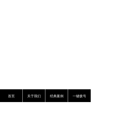
首页
关于我们
经典案例
一键拨号
电话：
010-84833270/3276