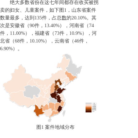
绝大
多数省份在这七年间都存在
收
买被拐
卖的妇女、儿童
案件，如下图1，山东省案件
数量最多，达到135件，占总
数
的20
.10
%。其
次是安徽省（
90
件，
13.40%
），河南省（
74
件，11.00%），福建省（73件，10.9%），河
北省（68件，10.10%），云南省（46件，
6.90%）。
图
1
案件地域分布