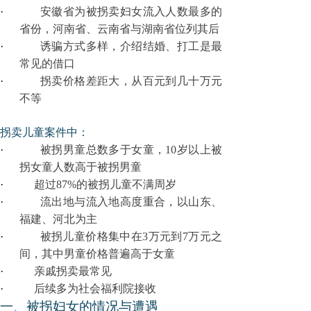
·
安徽省为被拐卖妇女流入人数最多的
省份，河南省、云南省与湖南省位列其后
·
诱骗方式多样，介绍结婚、打工是最
常见的借口
·
拐卖价格差距大，从百元到几十万元
不等
拐卖儿童案件中：
·
被拐男童总数多于女童，10岁以上被
拐女童人数高于被拐男童
·
超过8
7%
的被拐儿童不满周岁
·
流出地与流入地高度重合，以山东、
福建、河北为主
·
被拐儿童价格集中在3万元到7万元之
间
，其中男童价格普遍高于女童
·
亲戚拐卖最常见
·
后续多为社会福利院接收
一、被拐妇女
的情况与遭遇