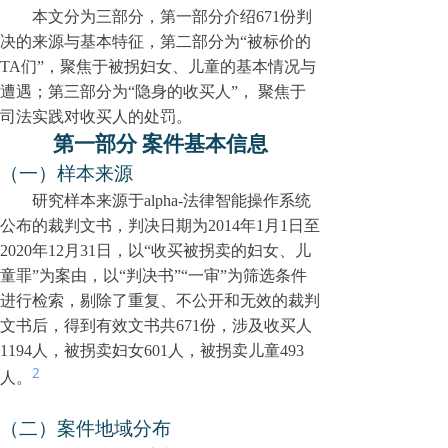
本文分为三部分，第一部分介绍6
71
份判
决的来源与基本特征，第二部分为“被标价的
TA们”，聚焦于
被拐妇女、儿童
的基本情况与
遭遇；第三部分为“隐身的收买人”， 聚焦于
司法实践对收买人的处罚。
第一部分 案件基本信息
（一）样本来源
研究样本来源于
alpha-法律智能操作系统
公布的裁判文书，判决日期为2014年1月1日至
2020年12月31日，以“
收买被拐卖的妇女、儿
童罪
”为案由，以“判决书”“一审”为筛选条件
进行检索，
剔除了重复、不公开和
无效
的裁判
文书后，得到
有效文
书共
6
7
1
份
，涉及收买人
1
194
人，被拐卖妇女6
01
人，被拐卖儿童
493
2
人。
（二）案件地域分布