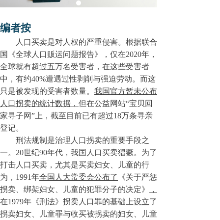
编者按
人口买卖是对人权的严重侵害
。
根据联合
国《全球人口贩运问题报告》，仅在2020年，
全球就有超过五万名受害者，在这些受害者
中，有约40%遭遇过性剥削与强迫劳动。而这
只是被发现的受害者数量。
我国官方暂未公布
人口拐卖
的统计
数据
，
但在公益网站“宝贝回
家寻子网”上，截至目前
已
有超过18万条寻亲
登记。
刑法规制是治理人口拐卖的重要手段
之
一。2
0
世纪
90
年代，我国人口买卖猖獗。为了
打击人口买卖，尤其是买卖妇女、儿童的行
为，1
991
年
全国人大常委会公布了
《
关于严惩
拐卖、绑架妇女、儿童的犯罪分子的决定
》
，
在1
979
年《刑法》拐卖人口罪的基础上
设立
了
拐
卖妇女、儿童罪与收买被拐卖的妇女、儿童