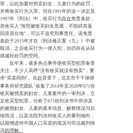
罪
，以此加重对拐卖妇女、儿童行为的处罚，
并将收买行为入罪
。
但在1
991
年的这一决定及
1
997
年《刑法》中，收买行为
存在
免责条款，
若收买人“
按照被收买妇女意愿，不阻碍其返
回原居住地
”
，可以不追究刑事责任
。该免责
条款于2
015
年才在《刑法修正案（九）》中被
取消，之后收买行为一律入刑，但仍存在从轻
或减轻处罚的空间。
近年来，诸多热点事件使收买型犯罪备受
关注，不少人高呼“没有收买就没有拐卖”，要
求“买卖同刑”。在
此
背景下，北京市
千千
律师
1
事务所研究团队
收集
了2014年至2020年671份
收买被拐卖的妇女、儿童案件的一审判决，
立
足收买型犯罪，
分析
了6
71
份判决书中所涉及
的
被拐妇女、儿童的基本信息、解救情况与后
续情况，以及
法院判决
对收买人的量刑倾向
，
以期增进
对中国人口
买卖
的现况与司法裁判情
况
的理解。