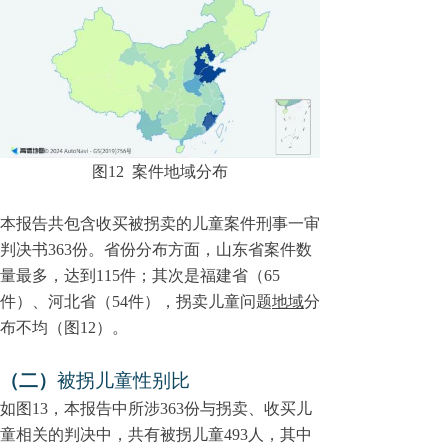
图
12
案件地域分布
本报告共包含
收买被拐卖的儿童
案件刑事一审
判决书363份。省份分布方面，山东省案件数
量最多，达到115件；其次是福建省（65
件）、河北省（54件），拐卖儿童问题
地域
分
布不均（图
12
）。
（二）
被拐
儿童
性别比
如图
13
，本报告中所涉363份与拐卖、收买儿
童相关的判决中，共有被拐儿童493人，其中