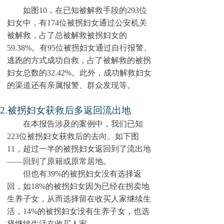
如图
10
，在已知被解救手段的
293
位
妇女中，有17
4
位被拐妇女通过公安机关
被解救，占了总被解救被拐妇女的
59.38
%。有95位被拐妇女通过自行报警、
逃跑的方式成功自救，占了被解救的被拐
妇女总数的
32.42
%。此外，成功解救妇女
的渠道还有亲属报警、群众发现等。
2
.被拐妇女获救后多返回流出地
在本报告涉及的案例中，我们已知
22
3
位被拐妇女获救后的去向。如下图
11
，超过一半的被拐妇女返回到了流出地
——回到了原籍或原常居地。
但也有
39
%的被拐妇女没有选择返
回，如1
8
%的被拐妇女因为已经在拐卖地
生养子女，从而选择留在收买人家继续生
活，1
4
%的被拐妇女没有生养子女，也选
择继续生活在收买人家。